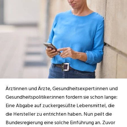
RESOURCES
Blog
Careers
Docs
About
Ärztinnen und Ärzte, Gesundheitsexpert:innen und 
COMMUNITY
Gesundheitspolitiker:innen fordern sie schon lange: 
Join
Eine Abgabe auf zuckergesüßte Lebensmittel, die 
die Hersteller zu entrichten haben. Nun peilt die 
Events
Bundesregierung eine solche Einführung an. Zuvor 