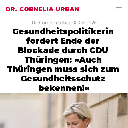
DR. CORNELIA URBAN
Dr. Cornelia Urban
·
30.04.2026
Gesundheitspolitikerin 
PRODUCT
fordert Ende der 
Design
Blockade durch CDU 
Content
Thüringen: »Auch 
Thüringen muss sich zum 
Publish
Gesundheitsschutz 
MEINE THEMEN
bekennen!«
MEIN WAHLKREISBÜRO
PRESSE
ÜBER MICH
KONTAKT