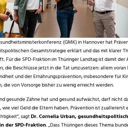
esundheitsministerkonferenz (GMK) in Hannover hat Prävent
tspolitischen Gesamtstrategie erklärt und das mit klarer Th
t. Für die SPD-Fraktion im Thüringer Landtag ist damit der 
, die Beschlüsse jetzt in die Tat umzusetzen: allem voran b
dheit und der Ernährungsprävention, insbesondere für Kin
 die von Vorsorge bisher zu wenig erreicht werden.
ind gesunde Zähne hat und gesund aufwächst, darf nicht d
wie viel Geld die Eltern haben. Prävention ist zuallererst e
tigkeit“, sagt 
Dr. Cornelia Urban, gesundheitspolitisch
in der SPD-Fraktion
. „Dass Thüringen dieses Thema bunde