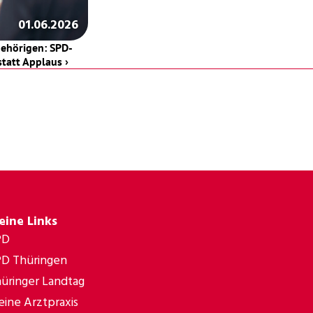
01.06.2026
ehörigen: SPD-
statt Applaus ›
eine Links
PD
D Thüringen
üringer Landtag
ine Arztpraxis