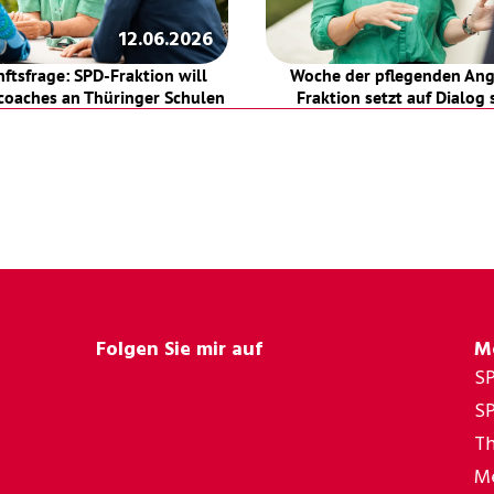
12.06.2026
nftsfrage: SPD-Fraktion will 
Woche der pflegenden Ang
oaches an Thüringer Schulen
Fraktion setzt auf Dialog 
Folgen Sie mir auf
M
S
SP
Th
Me