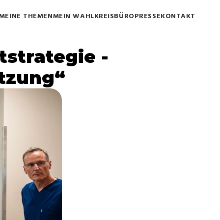
MEINE THEMEN
MEIN WAHLKREISBÜRO
PRESSE
KONTAKT
trategie - 
etzung“