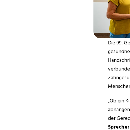
Die 99. G
gesundhei
Handschrif
verbunden
Zahngesun
Menschen,
„Ob ein K
abhängen, 
der Gerech
Sprecher