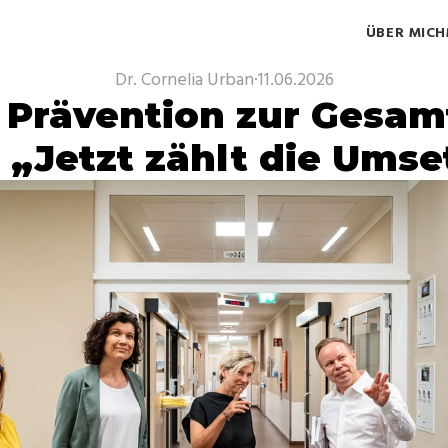
ÜBER MICH
Dr. Cornelia Urban
·
11.06.2026
rävention zur Gesamts
 „Jetzt zählt die Ums