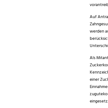
vorantreib
Auf Antra
Zahngesun
werden au
berücksich
Unterschi
Als Mitan
Zuckerkon
Kennzeich
einer Zuc
Einnahmen
zugutekom
eingesetz