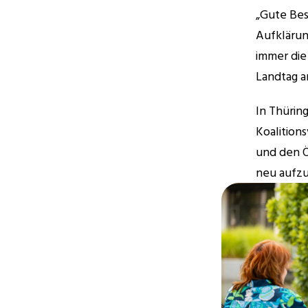
„Gute Bes
Aufklärun
immer die
Landtag a
In Thürin
Koalition
und den Ö
neu aufzu