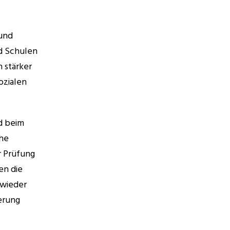
und 
d Schulen 
stärker 
zialen 
 beim 
he 
 Prüfung 
n die 
wieder 
rung 