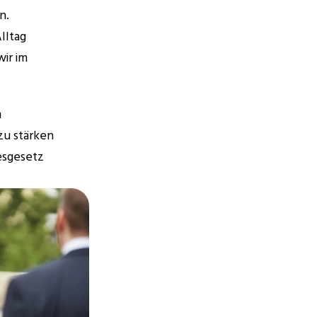
. 
ltag 
ir im 
 
u stärken 
sgesetz 