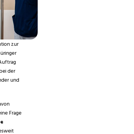
ion zur 
üringer 
Auftrag 
ei der 
der und 
avon 
ine Frage 
e 
sweit 