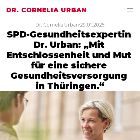
DR. CORNELIA URBAN
Dr. Cornelia Urban
·
29.01.2025
SPD-Gesundheitsexpertin 
PRODUCT
Dr. Urban: „Mit 
Design
Entschlossenheit und Mut 
Content
für eine sichere 
Gesundheitsversorgung 
Publish
in Thüringen.“
MEINE THEMEN
MEIN WAHLKREISBÜRO
PRESSE
ÜBER MICH
KONTAKT