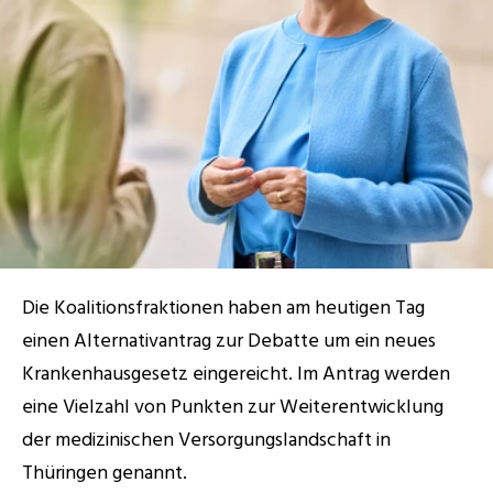
RESOURCES
Blog
Careers
Docs
About
Die Koalitionsfraktionen haben am heutigen Tag 
einen Alternativantrag zur Debatte um ein neues 
COMMUNITY
Krankenhausgesetz eingereicht. Im Antrag werden 
Join
eine Vielzahl von Punkten zur Weiterentwicklung 
der medizinischen Versorgungslandschaft in 
Events
Thüringen genannt.