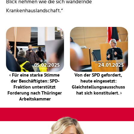
Blick nehmen wie die sich wandelnde 
Krankenhauslandschaft.“ 
05.02.2025
24.01.2025
‹ Für eine starke Stimme 
Von der SPD gefordert, 
der Beschäftigten: SPD-
heute eingesetzt: 
Fraktion unterstützt 
Gleichstellungsausschuss 
Forderung nach Thüringer 
hat sich konstituiert. ›
Arbeitskammer