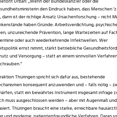
betont Urban: „Wenn der Bundeskanzler oder die 
undheitsministerin den Eindruck haben, dass Menschen ‘zu 
, dann ist der richtige Ansatz Ursachenforschung – nicht Mi
kenstände haben Gründe: Arbeitsverdichtung, psychische
en, unzureichende Prävention, lange Wartezeiten auf Fach
ermine oder auch wiederkehrende Infektwellen. Wer 
tspolitik ernst nimmt, stärkt betriebliche Gesundheitsförd
hutz und Versorgung – statt an einem sinnvollen Verfahren
chrauben.“
raktion Thüringen spricht sich dafür aus, bestehende 
hanismen konsequent anzuwenden und – falls nötig – zie
ärfen, statt ein bewährtes Instrument insgesamt infrage zu 
ch muss ausgeschlossen werden – aber mit Augenmaß und 
siert. Thüringen braucht eine starke, erreichbare hausärztl
g und moderne, patientenfreundliche Verfahren. Daran sol