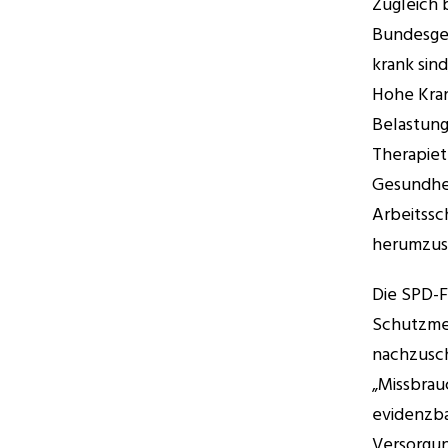
Zugleich 
Bundesges
krank sind
Hohe Kran
Belastung
Therapiet
Gesundhei
Arbeitssc
herumzus
Die SPD-F
Schutzmec
nachzusch
„Missbrau
evidenzba
Versorgun