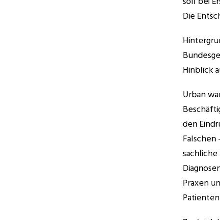
soll bei 
Die Entsch
Hintergru
Bundesges
Hinblick 
Urban war
Beschäftig
den Eindru
Falschen 
sachliche
Diagnosen
Praxen un
Patienten