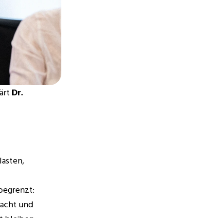
ärt 
Dr. 
asten, 
begrenzt: 
acht und 