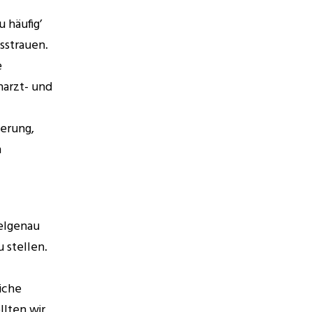
häufig’ 
sstrauen. 
 
arzt- und 
erung, 
 
lgenau 
stellen. 
iche 
lten wir 