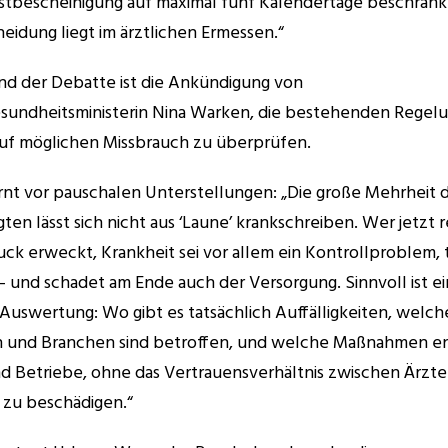
Erstbescheinigung auf maximal fünf Kalendertage beschränkt
eidung liegt im ärztlichen Ermessen.“ 
nd der Debatte ist die Ankündigung von 
undheitsministerin Nina Warken, die bestehenden Regelu
auf möglichen Missbrauch zu überprüfen. 
nt vor pauschalen Unterstellungen: „Die große Mehrheit d
ten lässt sich nicht aus ‘Laune’ krankschreiben. Wer jetzt r
ck erweckt, Krankheit sei vor allem ein Kontrollproblem, tri
– und schadet am Ende auch der Versorgung. Sinnvoll ist ei
 Auswertung: Wo gibt es tatsächlich Auffälligkeiten, welche
 und Branchen sind betroffen, und welche Maßnahmen ent
d Betriebe, ohne das Vertrauensverhältnis zwischen Ärzte
 zu beschädigen.“ 