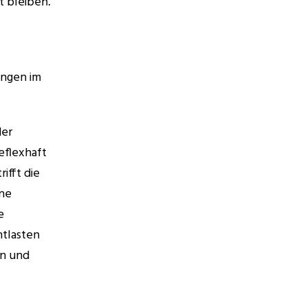
 bleiben. 
ngen im 
er 
eflexhaft 
fft die 
ne 
 
lasten 
n und 