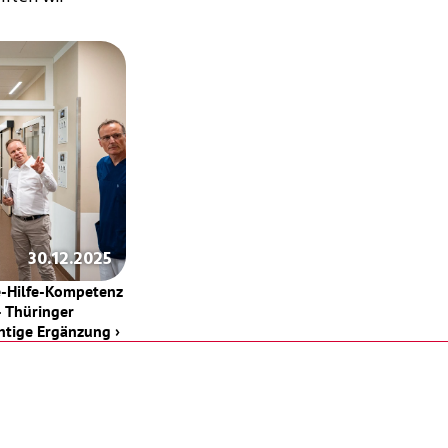
30.12.2025
e-Hilfe-Kompetenz 
 Thüringer 
htige Ergänzung ›