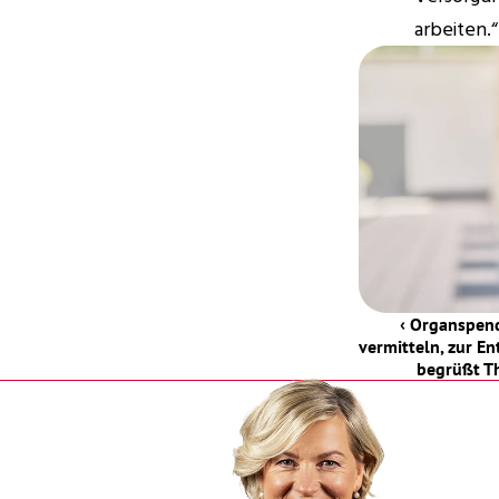
arbeiten.“
‹ Organspend
vermitteln, zur E
begrüßt T