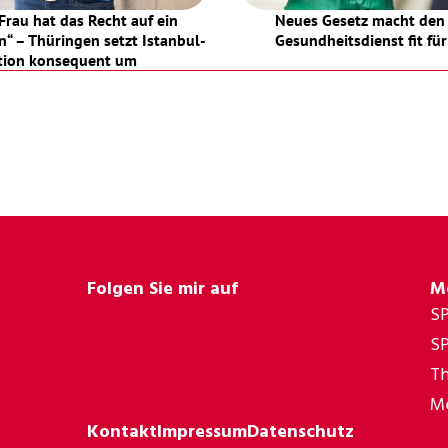
Frau hat das Recht auf ein 
Neues Gesetz macht den 
n“ – Thüringen setzt Istanbul-
Gesundheitsdienst fit für
tion konsequent um
Folgen Sie mir auf
M
S
SP
Th
Me
Kontakt
Impressum
Datenschutz