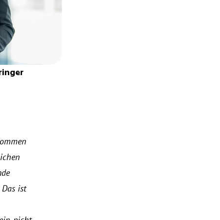
inger 
kommen 
ichen 
de 
Das ist 
n, nicht 