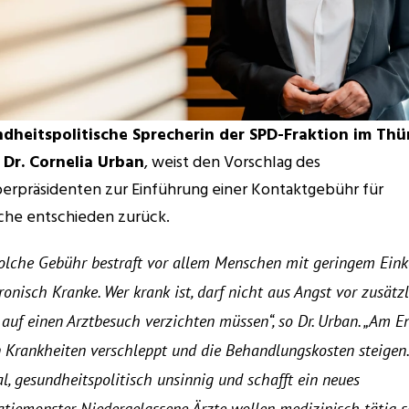
dheitspolitische Sprecherin der SPD-Fraktion im Thür
 Dr. Cornelia Urban
, weist den Vorschlag des 
erpräsidenten zur Einführung einer Kontaktgebühr für 
che entschieden zurück.
solche Gebühr bestraft vor allem Menschen mit geringem Ein
onisch Kranke. Wer krank ist, darf nicht aus Angst vor zusätzl
auf einen Arztbesuch verzichten müssen“, so Dr. Urban. „Am En
 Krankheiten verschleppt und die Behandlungskosten steigen. 
l, gesundheitspolitisch unsinnig und schafft ein neues 
tiemonster. Niedergelassene Ärzte wollen medizinisch tätig sei