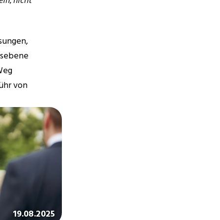
sungen, 
esebene 
Weg 
ühr von 
19.08.2025