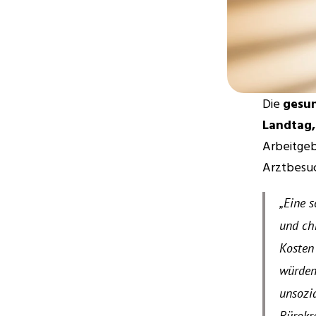
Die 
gesun
Landtag,
Arbeitgeb
Arztbesu
„Eine 
und chr
Kosten 
würden
unsozia
Bürokra