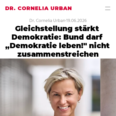
DR. CORNELIA URBAN
Dr. Cornelia Urban
·
19.06.2026
Gleichstellung stärkt 
PRODUCT
Demokratie: Bund darf 
Design
„Demokratie leben!" nicht 
Content
zusammenstreichen
Publish
MEINE THEMEN
MEIN WAHLKREISBÜRO
PRESSE
ÜBER MICH
KONTAKT