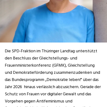
RESOURCES
Blog
Careers
Docs
Die SPD-Fraktion im Thüringer Landtag unterstützt 
den Beschluss der Gleichstellungs- und 
About
Frauenministerkonferenz (GFMK), Gleichstellung 
und Demokratieförderung zusammenzudenken und 
das Bundesprogramm „Demokratie leben!" über das 
COMMUNITY
Jahr 2026  hinaus verlässlich abzusichern. Gerade der 
Join
Schutz von Frauen vor digitaler Gewalt und das 
Events
Vorgehen gegen Antifeminismus und 