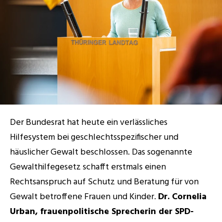
RESOURCES
Blog
Careers
Docs
Der Bundesrat hat heute ein verlässliches 
About
Hilfesystem bei geschlechtsspezifischer und 
häuslicher Gewalt beschlossen. Das sogenannte 
COMMUNITY
Gewalthilfegesetz schafft erstmals einen 
Join
Rechtsanspruch auf Schutz und Beratung für von 
Gewalt betroffene Frauen und Kinder. 
Dr. Cornelia 
Events
Urban, frauenpolitische Sprecherin der SPD-