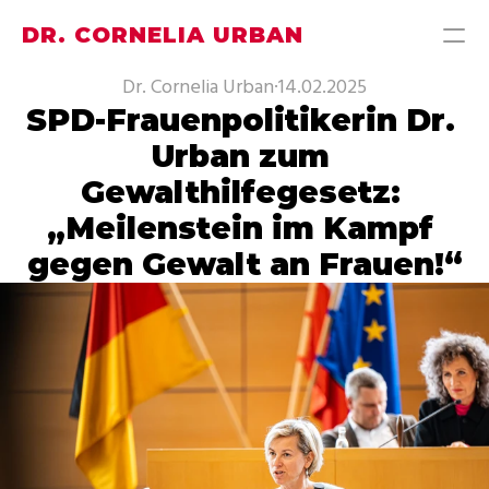
DR. CORNELIA URBAN
Dr. Cornelia Urban
·
14.02.2025
SPD-Frauenpolitikerin Dr. 
PRODUCT
Urban zum 
Design
Gewalthilfegesetz: 
Content
„Meilenstein im Kampf 
gegen Gewalt an Frauen!“
Publish
MEINE THEMEN
MEIN WAHLKREISBÜRO
PRESSE
ÜBER MICH
KONTAKT